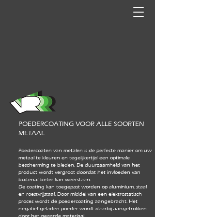
POEDERCOATING VOOR ALLE SOORTEN
METAAL
Poedercoaten van metalen is de perfecte manier om uw
metaal te kleuren en tegelijkertijd een optimale
bescherming te bieden. De duurzaamheid van het
product wordt ve
rgroot doordat het invloeden van
buitenaf beter kan weerstaan.
De coating kan toegepast worden op aluminium, staal
en roestvrijstaal. Door middel van een elektrostatisch
proces wordt de poedercoating aangebracht. Het
negatief geladen poeder wordt daarbij aangetrokken
door het geaarde materiaal.