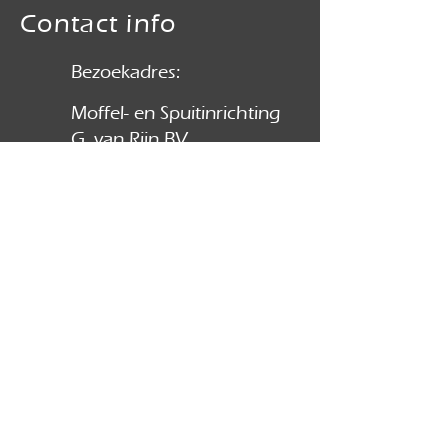
Contact info
Bezoekadres:
Moffel- en Spuitinrichting
G. van Rijn BV
Elektronweg 18
3542 AC Utrecht
030-2410642
info@vanrijncoating.nl