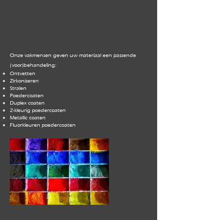
Onze vakmensen geven uw materiaal een passende
(voor)behandeling:
Ontvetten
Zirkoniseren
Stralen
Poedercoaten
Duplex coaten
2-kleurig poedercoaten
Metallic coaten
Fluorkleuren poedercoaten