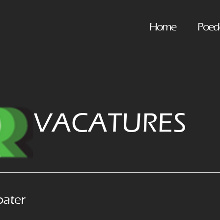
Home
Poed
VACATURES
oater